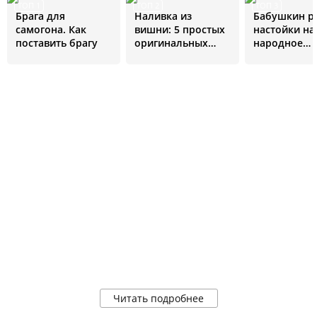
ТОП 1
ТОП 2
ТОП 3
Брага для
Наливка из
Бабушкин р
самогона. Как
вишни: 5 простых
настойки на
поставить брагу
оригинальных
народное
рецептов
средство от 
болезней
Читать подробнее