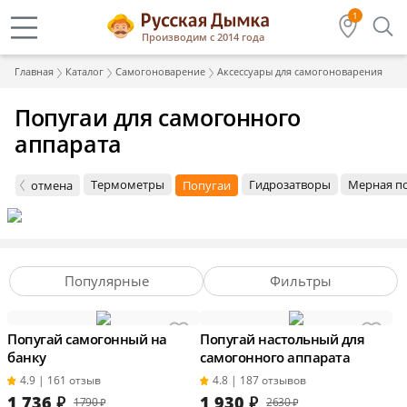
1
Производим с 2014 года
Главная
Каталог
Самогоноварение
Аксессуары для самогоноварения
Попугаи для самогонного
аппарата
Термометры
Гидрозатворы
Мерная п
отмена
Попугаи
Популярные
Фильтры
Попугай самогонный на
Попугай настольный для
банку
самогонного аппарата
4.9 | 161 отзыв
4.8 | 187 отзывов
1 736
₽
1 930
₽
1790 ₽
2630 ₽