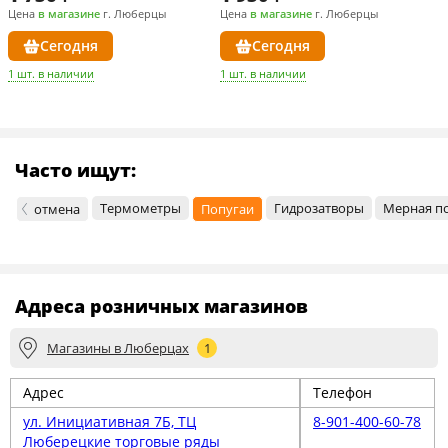
Цена
в магазине
г. Люберцы
Цена
в магазине
г. Люберцы
Сегодня
Сегодня
1 шт. в наличии
1 шт. в наличии
Часто ищут:
Термометры
Гидрозатворы
Мерная п
отмена
Попугаи
Адреса розничных магазинов
Магазины в Люберцах
1
Адрес
Телефон
ул. Инициативная 7Б, ТЦ
8-901-400-60-78
Люберецкие торговые ряды