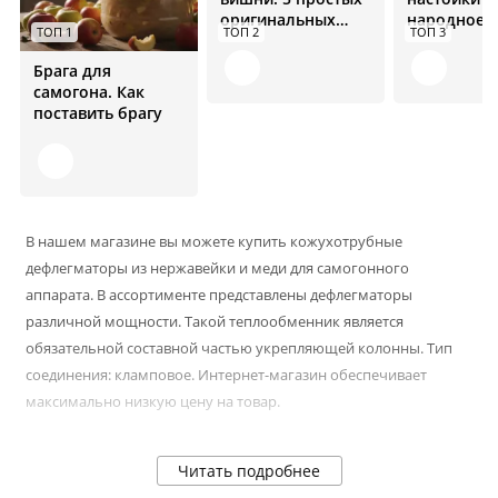
оригинальных
народное
ТОП 1
ТОП 2
ТОП 3
рецептов
средство от
болезней
Брага для
самогона. Как
поставить брагу
В нашем магазине вы можете купить кожухотрубные
дефлегматоры из нержавейки и меди для самогонного
аппарата. В ассортименте представлены дефлегматоры
различной мощности. Такой теплообменник является
обязательной составной частью укрепляющей колонны. Тип
соединения: кламповое. Интернет-магазин обеспечивает
максимально низкую цену на товар.
Читать подробнее