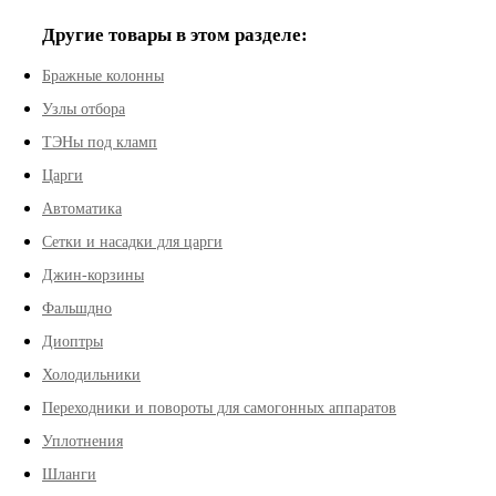
Другие товары в этом разделе:
Бражные колонны
Узлы отбора
ТЭНы под кламп
Царги
Автоматика
Сетки и насадки для царги
Джин-корзины
Фальшдно
Диоптры
Холодильники
Переходники и повороты для самогонных аппаратов
Уплотнения
Шланги