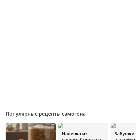
Популярные рецепты самогона
Наливка из
Бабушкин 
вишни: 5 простых
настойки н