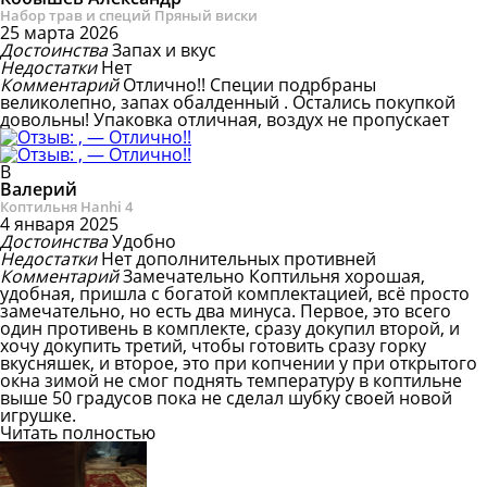
Набор трав и специй Пряный виски
25 марта 2026
Достоинства
Запах и вкус
Недостатки
Нет
Комментарий
Отлично!!
Специи подрбраны
великолепно, запах обалденный . Остались покупкой
довольны! Упаковка отличная, воздух не пропускает
В
Валерий
Коптильня Hanhi 4
4 января 2025
Достоинства
Удобно
Недостатки
Нет дополнительных противней
Комментарий
Замечательно
Коптильня хорошая,
удобная, пришла с богатой комплектацией, всё просто
замечательно, но есть два минуса. Первое, это всего
один противень в комплекте, сразу докупил второй, и
хочу докупить третий, чтобы готовить сразу горку
вкусняшек, и второе, это при копчении у при открытого
окна зимой не смог поднять температуру в коптильне
выше 50 градусов пока не сделал шубку своей новой
игрушке.
Читать полностью