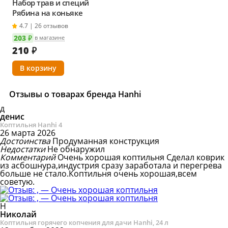
Набор трав и специй
Рябина на коньяке
4.7 | 26 отзывов
203 ₽
в магазине
210
₽
Отзывы о товарах бренда Hanhi
д
денис
Коптильня Hanhi 4
26 марта 2026
Достоинства
Продуманная конструкция
Недостатки
Не обнаружил
Комментарий
Очень хорошая коптильня
Сделал коврик
из асбошнура,индустрия сразу заработала и перегрева
больше не стало.Коптильня очень хорошая,всем
советую.
Н
Николай
Коптильня горячего копчения для дачи Hanhi, 24 л