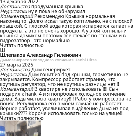
13 декабря 2022
Достоинства
продуманная крышка
Недостатки
ну я пока не обнаружил
Комментарий
Рекомендую
Крышка нормальная
наконец то. Долго искал такую коптильню, не с плоской
крышкой. С плоской вода которая испаряется капает на
продукты, а это не очень хорошо. А у этой коптильни
крышка домиком поэтому все стекает по стенкам и в
гидрозатвор - это нормально
Читать полностью
Ш
Шлепаков Александр Гиленович
Дымогенератор холодного копчения Hanhi Ultra
27 марта 2026
Достоинства
Дым генерирует.
Недостатки
Дым гонит из под крышки, герметично не
закрывается. Компрессор работает странно, что
крутишь регулятор, что не крутишь разницы нет!!!
Комментарий
В квартире не использовать!!!!!
Сын
подарил к hanki 4 и я попрбовал холодное копчение
дома. Задымил всю квартиру!!!! Работу компрессора не
понял. Регулировка его в моём случае не работает.
Вернее работает, увеличивая выделение дыма из под
крышки???? Короче использовать только на улице!!!
Читать полностью