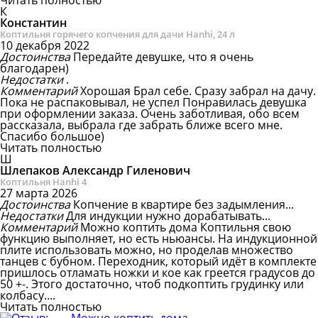
Читать полностью
К
Константин
Коптильня горячего копчения для дачи Hanhi, 24 л
10 декабря 2022
Достоинства
Передайте девушке, что я очень
благодарен)
Недостатки
.
Комментарий
Хорошая
Брал себе. Сразу забрал на дачу.
Пока не распаковывал, не успел Понравилась девушка
при оформлении заказа. Очень заботливая, обо всем
рассказала, выбрала где забрать ближе всего мне.
Спасибо большое)
Читать полностью
Ш
Шлепаков Александр Гиленович
Коптильня Hanhi 4
27 марта 2026
Достоинства
Копчение в квартире без задымления...
Недостатки
Для индукции нужно дорабатывать...
Комментарий
Можно коптить дома
Коптильня свою
функцию выполняет, но есть ньюансы. На индукционной
плите использовать можно, но проделав множество
танцев с бубном. Переходник, который идёт в комплекте
пришлось отламать ножки и кое как греется градусов до
50 +-. Этого достаточно, чтоб подкоптить грудинку или
колбасу....
Читать полностью