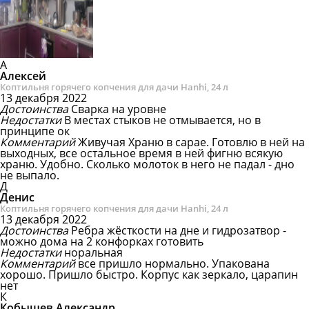
А
Алексей
Коптильня горячего копчения для дачи Hanhi, 24 л
13 декабря 2022
Достоинства
Сварка на уровне
Недостатки
В местах стыков не отмывается, но в
принципе ок
Комментарий
Живучая
Храню в сарае. Готовлю в ней на
выходных, все остальное время в ней фигню всякую
храню. Удобно. Сколько молоток в него не падал - дно
не выпало.
Д
Денис
Коптильня горячего копчения для дачи Hanhi, 24 л
13 декабря 2022
Достоинства
Ребра жёсткости на дне и гидрозатвор -
можно дома на 2 конфорках готовить
Недостатки
норальная
Комментарий
все пришло нормально.
Упакована
хорошо. Пришло быстро. Корпус как зеркало, царапин
нет
К
Кобышев Александр