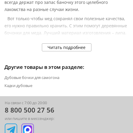
всегда держат про запас баночку этого целебного
лакомства на разные случаи жизни.
Вот только чтобы мед сохранял свои полезные качества,
его нужно правильно хранить. С этим помогут деревянные
бочонки для меда. Лучший материал изготовления – липа.
В правильных условиях мед в липовых бочонках может
храниться долгие годы без потери своих качеств.
Читать подробнее
К тому же, медовый бочонок – отличный подарок. Он
станет отличным дополнением для любого интерьера.
Другие товары в этом разделе:
В интернет-магазине «Русская Дымка» вы можете купить
Дубовые бочки для самогона
компактные бочонки для меда от 0,5 до 3 кг. Оформите
Кадки дубовые
заказ через корзину или позвоните по телефону. Купить
медовницу вы можете в одном из розничных магазинов
Русская Дымка в Люберцах.
На связи с 7:00 до 20:00
8 800 500 27 56
или пишите в мессенджер: