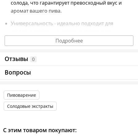
солода, что гарантирует превосходный вкус и
аромат вашего пива.
Универсальность - идеально подходит для
создания различных светлых сортов пива.
Подробнее
Простота использования - легко растворяется и
смешивается, что делает процесс пивоварения
Отзывы
0
доступным даже для новичков.
Вопросы
Натуральный состав.
Информация о технических характеристиках, комплектации и
внешнем виде товара основывается на последних доступных
Пивоварение
данных от поставщика.
Солодовые экстракты
С этим товаром покупают: