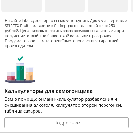
технологии и оборудование, лучшие практики и
опыт в сфере самогоноварения - все это позволило
На сайте
lubercy
.rdshop.ru вы можете: купить Дрожжи спиртовые
получить дрожжи высочайшего качества.
SPIRTEX Fruit в магазине в Люберцах по выгодной цене 250
рублей. Цена низкая, оплатить заказ возможно наличными при
получении, онлайн по банковской карте или в рассрочку.
EXpress Turbo - высокая скорость (от 24 часов)
Продажа товаров в категории
Самогоноварение
с гарантией
производителя.
Спиртовые дрожжи SpirtEX - это линейка турбо
дрожжей со специально разработанным и
подобранным комплексом питательных веществ,
обеспечивающих эффективное брожение и
позволяющих в короткие сроки получить
высококачественный продукт
Калькуляторы для самогонщика
Вам в помощь: онлайн-калькулятор разбавления и
EXtreme Power - высокая сбраживаемость (9 кг
смешивания алкоголя, калкулятор второй перегонки,
таблица сахаров.
сахара)
Подробнее
Ассортимент спиртовых дрожжей SpirtEX
разработан из уникальных дрожжевых штаммов,