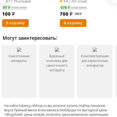
4.7 | 79 отзывов
4.9 | 251 отзыв
убрать на 3-5 дней в прохладное место для
97 ₽
679 ₽
в магазине
в магазине
стабилизации.
100
₽
700
₽
980 ₽
Информация о технических характеристиках, комплектации и
внешнем виде товара основывается на последних доступных
данных от поставщика.
Могут заинтересовать:
Самогонные
Бражные
Комплектующие
аппараты
колонны для
для самогонных
самогонного
аппаратов
аппарата
На сайте
lubercy
.rdshop.ru вы можете: купить Набор Алхимия
вкуса Пряный виски в магазине в Люберцах по выгодной цене
149 рублей. Цена низкая, оплатить заказ возможно наличными