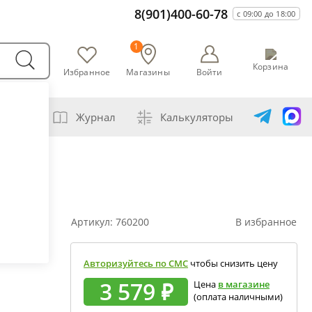
8(901)400-60-78
с 09:00 до 18:00
1
Корзина
Избранное
Магазины
Войти
варни
Журнал
Калькуляторы
амогонщика
авление самогона водой
ивание спиртов разной крепости
Артикул:
760200
В избранное
ная перегонка спирта-сырца
ет сахарной браги
Авторизуйтесь по СМС
чтобы снизить цену
а сахара глюкозой (декстрозой)
3 579 ₽
Цена
в магазине
(оплата наличными)
ет абсолютного спирта и отбора голов