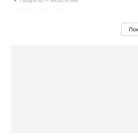
Габариты — 540х250 мм
Объем куба — 14 л
Масса в сборе — 3 кг
По
Производительность — до 1 л/час
Материал бака — нерж. сталь AISI 430
Комплектация
Охладитель — 1 шт.
Перегонный куб — 1 шт.
Ниппель с цангой для термометра — 1 шт.
Термометр электронный — 1 шт.
Силиконовое уплотнение для бака — 1 шт.
Гайка барашек М6 — 5 шт.
Спиртомер — 1 шт.