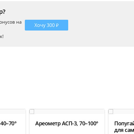
р?
бонусов на
ешнем виде товара основывается на последних доступных данных от
Хочу 300 ₽
к!
 40–70°
Ареометр АСП-3, 70–100°
Попуга
для са