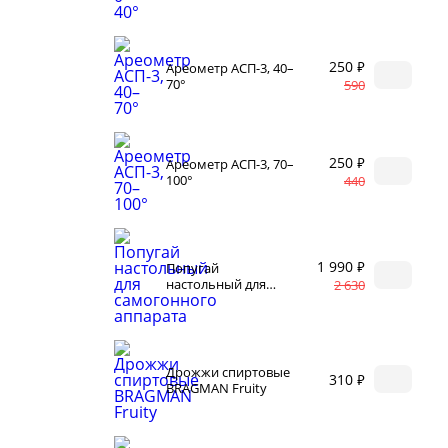
и
Корр
автоклаве
Сыр
Для п
250 ₽
Ареометр АСП-3, 40–
аров
70°
590
Разб
 самогонных
2026
Соде
ги
250 ₽
Ареометр АСП-3, 70–
100°
440
1 990 ₽
Попугай
настольный для
2 630
самогонного
аппарата
ал
мастер-классов
Дрожжи спиртовые
310 ₽
BRAGMAN Fruity
ество
акте
 читателей