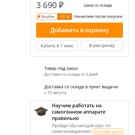
3 690
₽
екция показаний ареометра
Цена со склада
Начислим после покупки
Кешбэк
111 ₽
ивовара
авление и испарение сусла
Добавить в корзину
ржание алкоголя в пиве
В рассрочку
Купить в 1 клик
Товар под заказ
Доставка со склада от 2 дней
Доставка со склада в пункт выдачи
к 10 августа
Научим работать на
самогонном аппарате
правильно
Пройди обучающий курс по
самогоноварению!
24 онлайн-урока