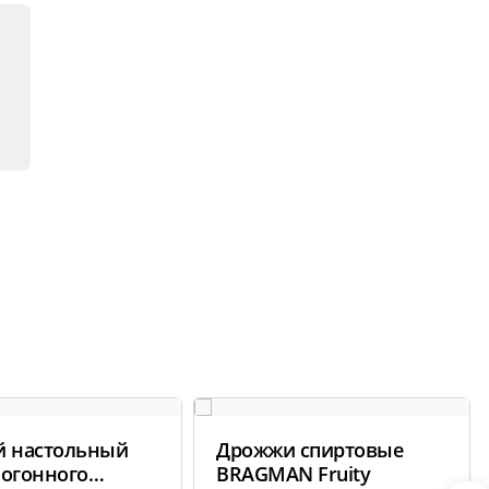
й настольный
Дрожжи спиртовые
могонного
BRAGMAN Fruity