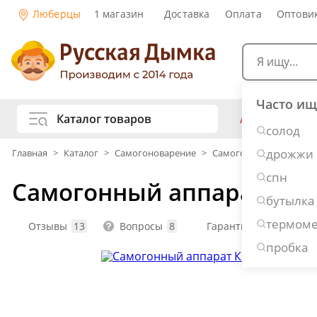
Люберцы
1 магазин
Доставка
Оплата
Оптови
Часто ищ
Каталог товаров
АКЦИИ
Са
солод
жу
дрожжи
Главная
>
Каталог
>
Самогоноварение
>
Самогонные аппараты
Самогоноварение
Рецепты нап
спн
Самогонный аппарат Комп
Самогон и 
Копчение и колбасы
бутылка
Виски
Ко
термоме
Ром
Джи
Отзывы
13
Вопросы
8
Гарантия: 1 год
Консервирование
Наливки и 
пробка
Вино
Пив
Дубовые бочки и кадки
Рецепты ед
Пивоварение
Консервы и