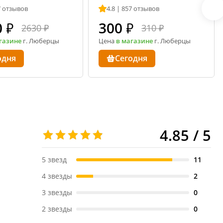
та
7 отзывов
4.8 | 857 отзывов
0
₽
300
₽
2630 ₽
310 ₽
газине
г. Люберцы
Цена
в магазине
г. Люберцы
одня
Сегодня
4.85 / 5
5 звезд
11
4 звезды
2
3 звезды
0
2 звезды
0