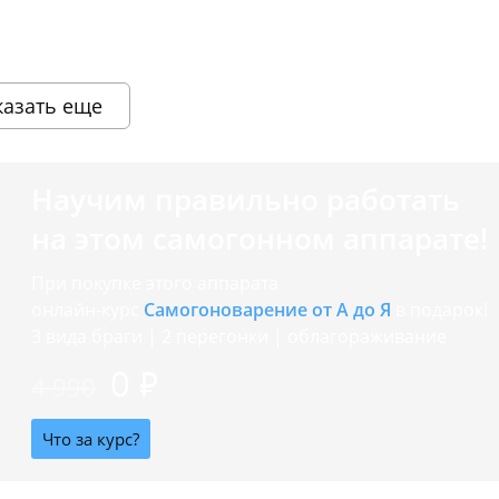
казать еще
Научим правильно работать
на этом самогонном аппарате!
При покупке этого аппарата
онлайн-курс
Самогоноварение от А до Я
в подарок!
3 вида браги | 2 перегонки | облагораживание
0 ₽
4 990
Что за курс?