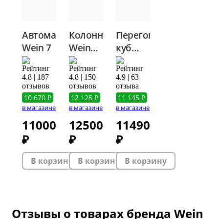
Автоматика
Колонна
Перегонный
Wein 7
Wein
куб
Practic,
Wein
2
Practic
4.8 | 187
4.8 | 150
4.9 | 63
дюйма
2
отзывов
отзывов
отзыва
дюйма,
10 670 ₽
12 125 ₽
11 145 ₽
в магазине
в магазине
в магазине
37 л
11000
12500
11490
₽
₽
₽
Отзывы о товарах бренда Wein