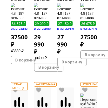
аппарат
Wein 2,
Wein 2,
с
Wein 7,
48 л
30 л
автоматико
4.8 | 187
4.8 | 137
4.8 | 137
4.8 | 187
37 л
отзывов
отзывов
отзывов
отзывов
36 375 ₽
29 090 ₽
27 150 ₽
26 675 ₽
в магазине
в магазине
в магазине
в магазине
37500
29
27
27500
₽
990
990
₽
₽
₽
43880 ₽
30490 ₽
ТОВАР
РАСПРОДАЖА
НОВИНКА!
МЕСЯЦА