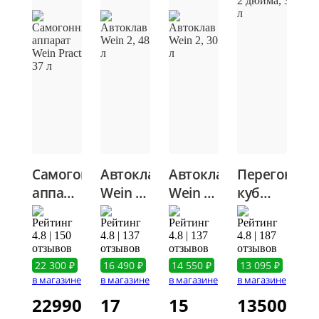
Самогонный
Автоклав
Автоклав
Перегонны
аппарат
Самогонный
Wein 2,
Wein 2,
куб
аппарат
48 л
30 л
Wein 7,
Wein
2
4.8 | 150
4.8 | 137
4.8 | 137
4.8 | 187
Practic,
дюйма,
отзывов
отзывов
отзывов
отзывов
37 л
37 л
22 300 ₽
16 490 ₽
14 550 ₽
13 095 ₽
в магазине
в магазине
в магазине
в магазине
22990
17
15
13500