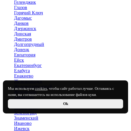
Геленджик
Глазов
Горячий Ключ
Дагомыс
Данков
Дзержинск
Динская
Дмитров
Долгопрудный
Донецк
Евпатория
Ейск
Екатеринбург
Елабуга
Енакиево
Железноводск
Железнодорожный
Мы используем
cookies
, чтобы сайт работал лучше. Оставаясь с
Жуковский
нами, вы соглашаетесь на использование файлов куки.
Завьялово
Засечное
Ok
Звенигород
Зеленоград
Знаменский
Иваново
Ижевск