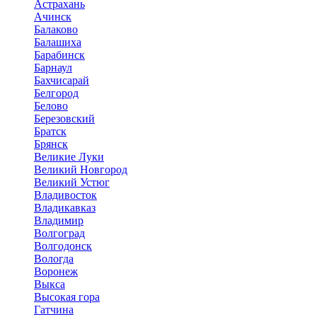
Астрахань
Ачинск
Балаково
Балашиха
Барабинск
Барнаул
Бахчисарай
Белгород
Белово
Березовский
Братск
Брянск
Великие Луки
Великий Новгород
Великий Устюг
Владивосток
Владикавказ
Владимир
Волгоград
Волгодонск
Вологда
Воронеж
Выкса
Высокая гора
Гатчина