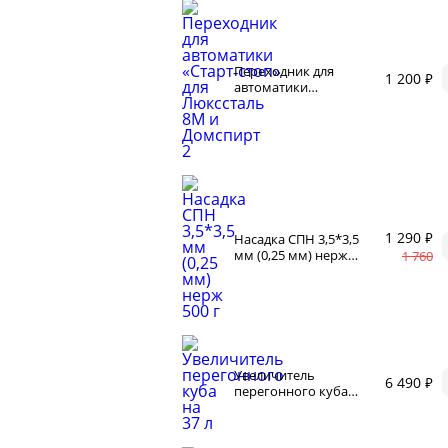
и
Корр
автоклаве
Сыр
Для п
аров
Переходник для
1 200 ₽
автоматики
Разб
 самогонных
«Старт‑стоп» для
2026
Люкссталь 8М и
Соде
Домспирт 2
ги
1 290 ₽
Насадка СПН 3,5*3,5
мм (0,25 мм) нерж
1 760
500 г
ал
мастер-классов
Увеличитель
6 490 ₽
перегонного куба
ество
на 37 л
акте
 читателей