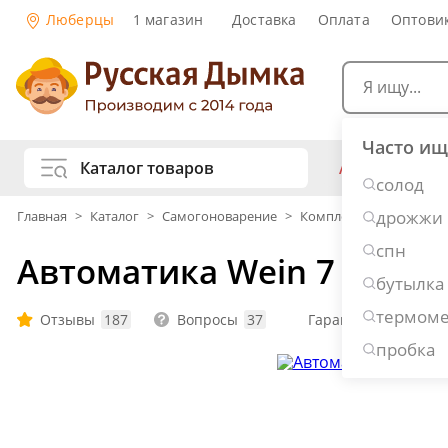
Люберцы
1 магазин
Доставка
Оплата
Оптови
Часто ищ
Каталог товаров
АКЦИИ
Са
солод
жу
дрожжи
Главная
>
Каталог
>
Самогоноварение
>
Комплектующие
>
Ав
Самогоноварение
Рецепты нап
спн
Автоматика Wein 7
Самогон и 
Копчение и колбасы
бутылка
Виски
Ко
термоме
Ром
Джи
Отзывы
187
Вопросы
37
Гарантия: 1 год
Консервирование
Наливки и 
пробка
Вино
Пив
Дубовые бочки и кадки
Рецепты ед
Пивоварение
Консервы и