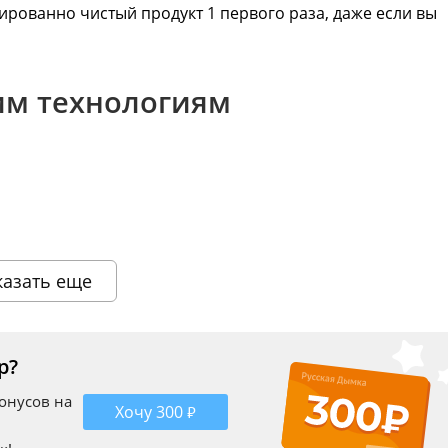
рованно чистый продукт 1 первого раза, даже если вы
им технологиям
казать еще
 Автоматика выжмет питьевой спирт из куба, не пустив
р?
пользование. Всё что нужно — нажать одну кнопку.
бонусов на
Хочу 300 ₽
айтесь своими делами. Автоматика сделает всю работу за