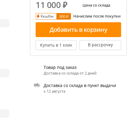
11 000
₽
екция показаний ареометра
Цена со склада
Начислим после покупки
Кешбэк
300 ₽
ивовара
авление и испарение сусла
Добавить в корзину
ржание алкоголя в пиве
В рассрочку
Купить в 1 клик
Товар под заказ
Доставка со склада от 2 дней
Доставка со склада в пункт выдачи
к 12 августа