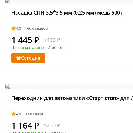
показатели.
Насадка СПН 3,5*3,5 мм (0,25 мм) медь 500 г
Расширенные настройки для опытных винокуров
температурные лимиты срабатывания клапана.
4.8 | 166 отзывов
1 445
₽
1490 ₽
Обучение и поддержка
. Советы по использованию 
Цена
в магазине
г. Люберцы
результату.
Сегодня
Уведомления
. Приложение отправляет уведомлени
вмешательства пользователя или об ошибках в ра
Скачать приложение в:
GooglePlay
AppStore
RuSto
Инструкция по работе с приложением
.
Переходник для автоматики «Старт‑стоп» для 
4.9 | 33 отзыва
Информация о технических характеристиках, комплектации и вн
1 164
₽
1200 ₽
поставщика.