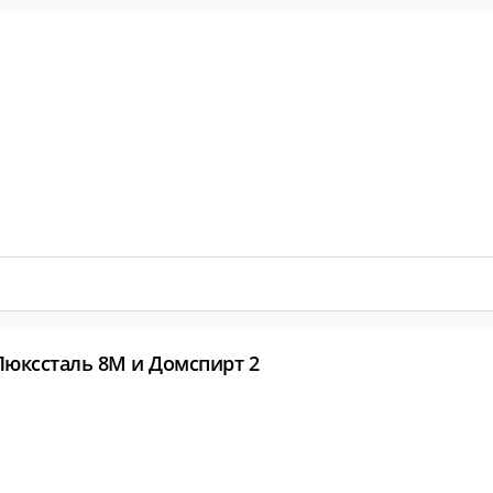
. Настройте функционал: работу колонны на себя и
автоматики. Пошаговый процесс приведет вас к 100%
я о завершении работы устройства, необходимости
боте.
re
AppGallery
Люкссталь 8М и Домспирт 2
ешнем виде товара основывается на последних доступных данных от