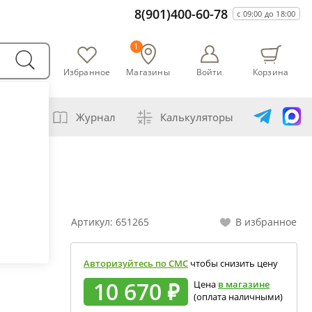
8(901)400-60-78
с 09:00 до 18:00
1
Избранное
Магазины
Войти
Корзина
варни
Журнал
Калькуляторы
амогонщика
авление самогона водой
ивание спиртов разной крепости
Артикул:
651265
В избранное
ная перегонка спирта-сырца
ет сахарной браги
Авторизуйтесь по СМС
чтобы снизить цену
а сахара глюкозой (декстрозой)
10 670 ₽
Цена
в магазине
(оплата наличными)
ет абсолютного спирта и отбора голов