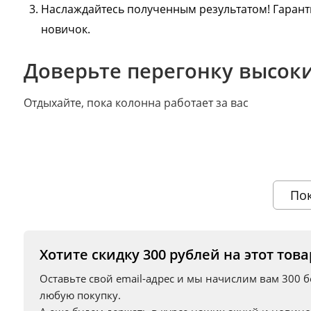
Наслаждайтесь полученным результатом! Гаранти
новичок.
Доверьте перегонку высок
Отдыхайте, пока колонна работает за вас
По
100% результат
. Чистый спирт 96,6 даже у новичка.
вредные фракции.
Хотите скидку 300 рублей на этот това
Управление одной кнопкой
. Удобное и простое ис
Оставьте свой email-адрес и мы начислим вам 300 
любую покупку.
Экономит время и силы
. Настройте отбор и заним