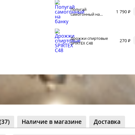
ество
Попугай
1 790 ₽
лассники
самогонный на
банку
читателей
Дрожжи спиртовые
270 ₽
SPIRTEX C48
(37)
Наличие в магазине
Доставка